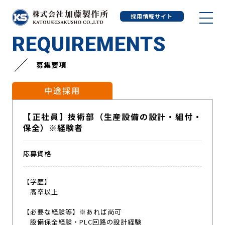
採用情報サイト
株式会社 加藤製作所／KATOU
REQUIREMENTS
Mfg. Co, Ltd.
募集要項
中途採用
【正社員】技術部（生産設備の設計・組付・
保全）※経験者
応募資格
【学歴】
高卒以上
【必要な経験等】※あれば尚可
設備保全経験・PLC回路の設計経験